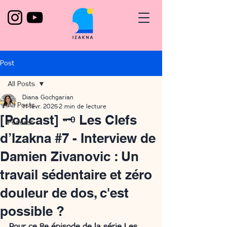
Post
All Posts
Diana Gochgarian
All Posts
11 févr. 2025
2 min de lecture
[Podcast] 🗝️ Les Clefs
Podcast
d’Izakna #7 - Interview de
Damien Zivanovic : Un
travail sédentaire et zéro
douleur de dos, c'est
possible ?
Pour ce 8e épisode de la série Les 