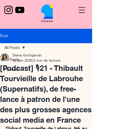
Post
All Posts
Diana Gochgarian
All Posts
10 juin 2025
2 min de lecture
[Podcast] 🎙️21 - Thibault
Podcast
Tourvieille de Labrouhe
(Supernatifs), de free-
lance à patron de l'une
des plus grosses agences
social media en France
Thibaut Tourvieille de Labroux. Né au 